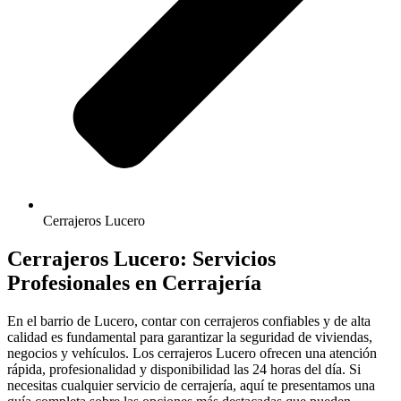
Cerrajeros Lucero
Cerrajeros Lucero: Servicios
Profesionales en Cerrajería
En el barrio de Lucero, contar con cerrajeros confiables y de alta
calidad es fundamental para garantizar la seguridad de viviendas,
negocios y vehículos. Los cerrajeros Lucero ofrecen una atención
rápida, profesionalidad y disponibilidad las 24 horas del día. Si
necesitas cualquier servicio de cerrajería, aquí te presentamos una