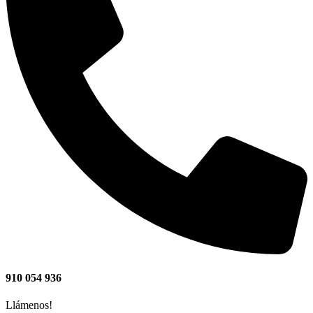
910 054 936
Llámenos!