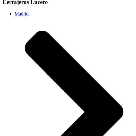
Cerrajeros Lucero
Madrid