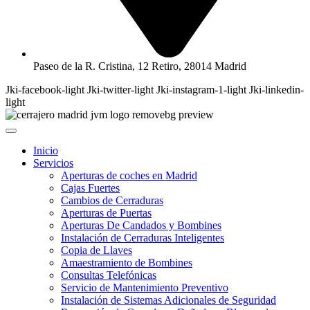
Paseo de la R. Cristina, 12 Retiro, 28014 Madrid
Jki-facebook-light
Jki-twitter-light
Jki-instagram-1-light
Jki-linkedin-
light
Inicio
Servicios
Aperturas de coches en Madrid
Cajas Fuertes
Cambios de Cerraduras
Aperturas de Puertas
Aperturas De Candados y Bombines
Instalación de Cerraduras Inteligentes
Copia de Llaves
Amaestramiento de Bombines
Consultas Telefónicas
Servicio de Mantenimiento Preventivo
Instalación de Sistemas Adicionales de Seguridad