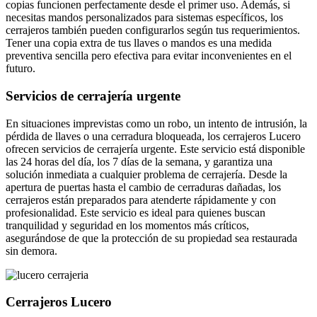
copias funcionen perfectamente desde el primer uso. Además, si
necesitas mandos personalizados para sistemas específicos, los
cerrajeros también pueden configurarlos según tus requerimientos.
Tener una copia extra de tus llaves o mandos es una medida
preventiva sencilla pero efectiva para evitar inconvenientes en el
futuro.
Servicios de cerrajería urgente
En situaciones imprevistas como un robo, un intento de intrusión, la
pérdida de llaves o una cerradura bloqueada, los cerrajeros Lucero
ofrecen servicios de cerrajería urgente. Este servicio está disponible
las 24 horas del día, los 7 días de la semana, y garantiza una
solución inmediata a cualquier problema de cerrajería. Desde la
apertura de puertas hasta el cambio de cerraduras dañadas, los
cerrajeros están preparados para atenderte rápidamente y con
profesionalidad. Este servicio es ideal para quienes buscan
tranquilidad y seguridad en los momentos más críticos,
asegurándose de que la protección de su propiedad sea restaurada
sin demora.
Cerrajeros Lucero