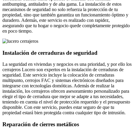
antibumping, antitaladro y de alta gama. La instalación de estos
mecanismos de seguridad no solo refuerza la protección de tu
propiedad, sino que también garantiza un funcionamiento óptimo y
duradero. Además, este servicio es realizado con rapidez,
asegurando que tu hogar o negocio quede completamente protegido
en poco tiempo.
Instalación de cerraduras de seguridad
La seguridad en viviendas y negocios es una prioridad, y por ello los
cerrajeros Lucero son expertos en la instalación de cerraduras de
seguridad. Este servicio incluye la colocación de cerraduras
multipunto, cerrojos FAC y sistemas electrónicos diseñados para
integrarse con tecnologías domóticas. Además de realizar la
instalación, los cerrajeros ofrecen asesoramiento personalizado para
elegir el tipo de cerradura que mejor se adapte a tus necesidades,
teniendo en cuenta el nivel de protección requerido y el presupuesto
disponible. Con este servicio, puedes estar seguro de que tu
propiedad estará bien protegida contra cualquier tipo de intrusión.
Reparación de cierres metálicos