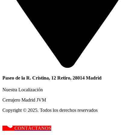
Paseo de la R. Cristina, 12 Retiro, 28014 Madrid
Nuestra Localización
Cerrajero Madrid JVM
Copyright © 2025. Todos los derechos reservados
CONTÁCTANOS