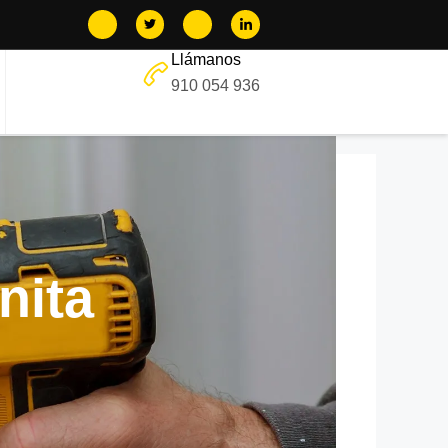
Llámanos
910 054 936
nita