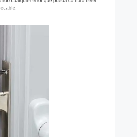
vitando cualquier error que pueda comprometer
pecable.