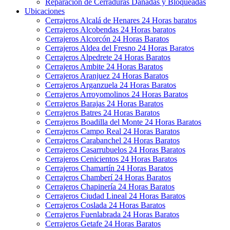
Reparación de Cerraduras Dañadas y Bloqueadas
Ubicaciones
Cerrajeros Alcalá de Henares 24 Horas baratos
Cerrajeros Alcobendas 24 Horas baratos
Cerrajeros Alcorcón 24 Horas Baratos
Cerrajeros Aldea del Fresno 24 Horas Baratos
Cerrajeros Alpedrete 24 Horas Baratos
Cerrajeros Ambite 24 Horas Baratos
Cerrajeros Aranjuez 24 Horas Baratos
Cerrajeros Arganzuela 24 Horas Baratos
Cerrajeros Arroyomolinos 24 Horas Baratos
Cerrajeros Barajas 24 Horas Baratos
Cerrajeros Batres 24 Horas Baratos
Cerrajeros Boadilla del Monte 24 Horas Baratos
Cerrajeros Campo Real 24 Horas Baratos
Cerrajeros Carabanchel 24 Horas Baratos
Cerrajeros Casarrubuelos 24 Horas Baratos
Cerrajeros Cenicientos 24 Horas Baratos
Cerrajeros Chamartín 24 Horas Baratos
Cerrajeros Chamberí 24 Horas Baratos
Cerrajeros Chapinería 24 Horas Baratos
Cerrajeros Ciudad Lineal 24 Horas Baratos
Cerrajeros Coslada 24 Horas Baratos
Cerrajeros Fuenlabrada 24 Horas Baratos
Cerrajeros Getafe 24 Horas Baratos