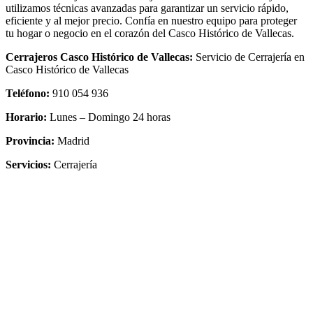
utilizamos técnicas avanzadas para garantizar un servicio rápido,
eficiente y al mejor precio. Confía en nuestro equipo para proteger
tu hogar o negocio en el corazón del Casco Histórico de Vallecas.
Cerrajeros Casco Histórico de Vallecas:
Servicio de Cerrajería en
Casco Histórico de Vallecas
Teléfono:
910 054 936
Horario:
Lunes – Domingo 24 horas
Provincia:
Madrid
Servicios:
Cerrajería