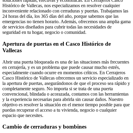
soluciones rápidas, efectivas y económicas. En Cerrajeros Casco
Histórico de Vallecas, nos especializamos en resolver cualquier
inconveniente relacionado con cerraduras y puertas. Trabajamos las
24 horas del día, los 365 días del año, porque sabemos que las
emergencias no tienen horario. Además, ofrecemos una amplia gama
de servicios diseñados para cubrir todas las necesidades de
seguridad en tu hogar, negocio o comunidad.
Apertura de puertas en el Casco Histórico de
Vallecas
Abrir una puerta bloqueada es una de las situaciones más frecuentes
en cerrajería, y es un problema que puede causar mucho estrés,
especialmente cuando ocurre en momentos críticos. En Cerrajeros
Casco Histórico de Vallecas ofrecemos un servicio especializado en
la apertura de puertas, asegurándonos de que el proceso sea rápido y
completamente seguro. No importa si se trata de una puerta
convencional, blindada o acorazada, contamos con las herramientas
y la experiencia necesarias para abrirla sin causar daños. Nuestro
objetivo es resolver la situación en el menor tiempo posible para que
puedas recuperar el acceso a tu vivienda, negocio o cualquier
espacio que necesites.
Cambio de cerraduras y bombines