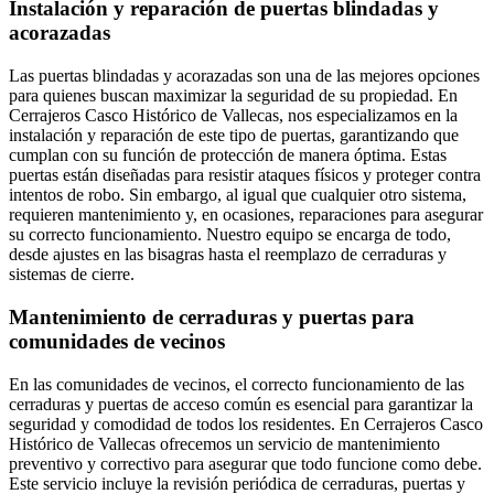
Instalación y reparación de puertas blindadas y
acorazadas
Las puertas blindadas y acorazadas son una de las mejores opciones
para quienes buscan maximizar la seguridad de su propiedad. En
Cerrajeros Casco Histórico de Vallecas, nos especializamos en la
instalación y reparación de este tipo de puertas, garantizando que
cumplan con su función de protección de manera óptima. Estas
puertas están diseñadas para resistir ataques físicos y proteger contra
intentos de robo. Sin embargo, al igual que cualquier otro sistema,
requieren mantenimiento y, en ocasiones, reparaciones para asegurar
su correcto funcionamiento. Nuestro equipo se encarga de todo,
desde ajustes en las bisagras hasta el reemplazo de cerraduras y
sistemas de cierre.
Mantenimiento de cerraduras y puertas para
comunidades de vecinos
En las comunidades de vecinos, el correcto funcionamiento de las
cerraduras y puertas de acceso común es esencial para garantizar la
seguridad y comodidad de todos los residentes. En Cerrajeros Casco
Histórico de Vallecas ofrecemos un servicio de mantenimiento
preventivo y correctivo para asegurar que todo funcione como debe.
Este servicio incluye la revisión periódica de cerraduras, puertas y