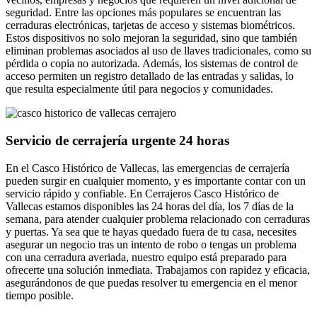
seguridad. Entre las opciones más populares se encuentran las
cerraduras electrónicas, tarjetas de acceso y sistemas biométricos.
Estos dispositivos no solo mejoran la seguridad, sino que también
eliminan problemas asociados al uso de llaves tradicionales, como su
pérdida o copia no autorizada. Además, los sistemas de control de
acceso permiten un registro detallado de las entradas y salidas, lo
que resulta especialmente útil para negocios y comunidades.
Servicio de cerrajería urgente 24 horas
En el Casco Histórico de Vallecas, las emergencias de cerrajería
pueden surgir en cualquier momento, y es importante contar con un
servicio rápido y confiable. En Cerrajeros Casco Histórico de
Vallecas estamos disponibles las 24 horas del día, los 7 días de la
semana, para atender cualquier problema relacionado con cerraduras
y puertas. Ya sea que te hayas quedado fuera de tu casa, necesites
asegurar un negocio tras un intento de robo o tengas un problema
con una cerradura averiada, nuestro equipo está preparado para
ofrecerte una solución inmediata. Trabajamos con rapidez y eficacia,
asegurándonos de que puedas resolver tu emergencia en el menor
tiempo posible.