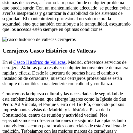
sistemas de acceso, así como la reparación de cualquier problema
que pueda surgir. Con un mantenimiento adecuado, se pueden evitar
averías inesperadas y garantizar la durabilidad de los sistemas de
seguridad. El mantenimiento profesional no solo mejora la
seguridad, sino que también contribuye a la tranquilidad, asegurando
que los accesos estén siempre en óptimas condiciones.
Cerrajeros Casco Histórico de Vallecas
En el
Casco Histórico de Vallecas
, Madrid, ofrecemos servicios de
cerrajería 24 horas para resolver cualquier inconveniente de manera
rápida y eficaz. Desde la apertura de puertas hasta el cambio e
instalación de cerraduras, nuestros cerrajeros profesionales están
siempre disponibles para atenderte con calidad y confianza.
Conocemos la riqueza cultural y las necesidades de seguridad de
esta emblemática zona, que alberga lugares como la Iglesia de San
Pedro Ad Víncula, el Parque Cerro del Tío Pío, conocido por sus
impresionantes vistas de Madrid, y la histórica Plaza de la
Constitución, centro de reunión y actividad vecinal. Nos
especializamos en ofrecer soluciones de seguridad adaptadas tanto
para viviendas como para locales comerciales de esta área llena de
tradición. Trabajamos con las mejores marcas de cerraduras y