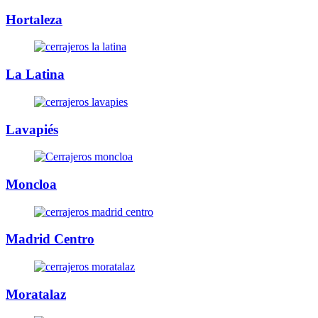
Hortaleza
La Latina
Lavapiés
Moncloa
Madrid Centro
Moratalaz