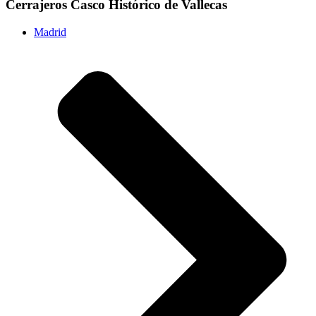
Cerrajeros Casco Histórico de Vallecas
Madrid