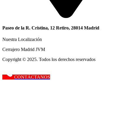
Paseo de la R. Cristina, 12 Retiro, 28014 Madrid
Nuestra Localización
Cerrajero Madrid JVM
Copyright © 2025. Todos los derechos reservados
CONTÁCTANOS