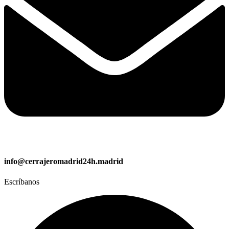
info@cerrajeromadrid24h.madrid
Escríbanos