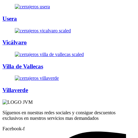
Usera
Vicálvaro
Villa de Vallecas
Villaverde
Síguenos en nuestras redes sociales y consigue descuentos
exclusivos en nuestros servicios mas demandados
Facebook-f