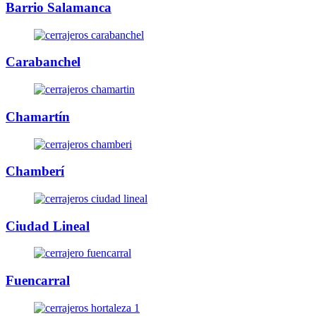
Barrio Salamanca
Carabanchel
Chamartín
Chamberí
Ciudad Lineal
Fuencarral