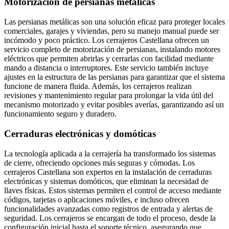
Motorización de persianas metálicas
Las persianas metálicas son una solución eficaz para proteger locales
comerciales, garajes y viviendas, pero su manejo manual puede ser
incómodo y poco práctico. Los cerrajeros Castellana ofrecen un
servicio completo de motorización de persianas, instalando motores
eléctricos que permiten abrirlas y cerrarlas con facilidad mediante
mando a distancia o interruptores. Este servicio también incluye
ajustes en la estructura de las persianas para garantizar que el sistema
funcione de manera fluida. Además, los cerrajeros realizan
revisiones y mantenimiento regular para prolongar la vida útil del
mecanismo motorizado y evitar posibles averías, garantizando así un
funcionamiento seguro y duradero.
Cerraduras electrónicas y domóticas
La tecnología aplicada a la cerrajería ha transformado los sistemas
de cierre, ofreciendo opciones más seguras y cómodas. Los
cerrajeros Castellana son expertos en la instalación de cerraduras
electrónicas y sistemas domóticos, que eliminan la necesidad de
llaves físicas. Estos sistemas permiten el control de acceso mediante
códigos, tarjetas o aplicaciones móviles, e incluso ofrecen
funcionalidades avanzadas como registros de entrada y alertas de
seguridad. Los cerrajeros se encargan de todo el proceso, desde la
configuración inicial hasta el soporte técnico, asegurando que