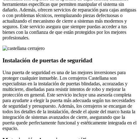
herramientas específicas que permiten manipular el sistema sin
dañarlo. Además, ofrecen servicios de reparación para cajas antiguas
o con problemas técnicos, reemplazando piezas defectuosas o
actualizando el mecanismo de cierre a sistemas más modernos y
seguros. Este servicio asegura que siempre puedas acceder a tus
bienes con la confianza de que están protegidos por los mejores
profesionales.
Instalación de puertas de seguridad
Una puerta de seguridad es una de las mejores inversiones para
proteger cualquier inmueble. Los cerrajeros Castellana son
especialistas en la instalación de puertas blindadas, acorazadas y
multicierre, diseñadas para resistir intentos de robo y mejorar la
protección en general. Este servicio incluye una asesoría completa
para ayudarte a elegir la puerta más adecuada según tus necesidades
de seguridad y presupuesto. Además, los cerrajeros se encargan de
todos los detalles de la instalación, desde el ajuste del marco hasta la
integración de sistemas avanzados de cierre, asegurando que la
puerta quede perfectamente funcional y estéticamente integrada en el
espacio.