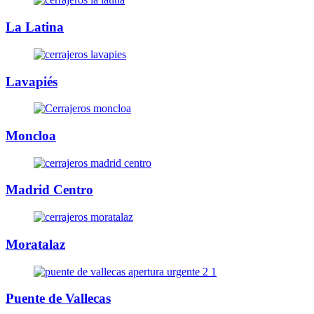
La Latina
Lavapiés
Moncloa
Madrid Centro
Moratalaz
Puente de Vallecas