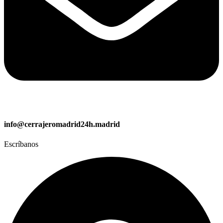
info@cerrajeromadrid24h.madrid
Escríbanos