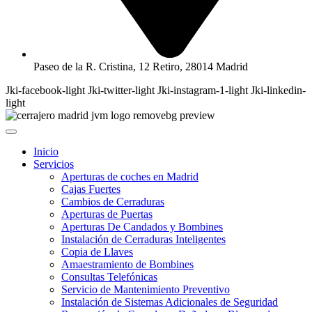
Paseo de la R. Cristina, 12 Retiro, 28014 Madrid
Jki-facebook-light
Jki-twitter-light
Jki-instagram-1-light
Jki-linkedin-
light
Inicio
Servicios
Aperturas de coches en Madrid
Cajas Fuertes
Cambios de Cerraduras
Aperturas de Puertas
Aperturas De Candados y Bombines
Instalación de Cerraduras Inteligentes
Copia de Llaves
Amaestramiento de Bombines
Consultas Telefónicas
Servicio de Mantenimiento Preventivo
Instalación de Sistemas Adicionales de Seguridad