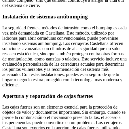
cambio completo, sino que también contribuye a alargar la vida útil
del sistema de cierre.
Instalación de sistemas antibumping
La seguridad frente a métodos de intrusión como el bumping es cada
vez más demandada en Castellana. Este método, utilizado por
ladrones para abrir cerraduras convencionales, puede prevenirse
instalando sistemas antibumping. Los cerrajeros Castellana ofrecen
soluciones avanzadas con cilindros de alta seguridad que no solo
resisten esta técnica, sino que también protegen contra otras formas
de manipulación, como ganzúas o taladros. Este servicio incluye una
evaluación personalizada de las cerraduras actuales para determinar
los puntos vulnerables y la recomendación del sistema más
adecuado. Con estas instalaciones, puedes estar seguro de que tu
hogar o negocio estará protegido con la tecnología más moderna y
eficiente.
Apertura y reparación de cajas fuertes
Las cajas fuertes son un elemento esencial para la protección de
objetos de valor y documentos importantes. Sin embargo, cuando se
pierde la combinación o el mecanismo presenta fallos, el acceso a
tus pertenencias puede convertirse en un problema. Los cerrajeros
Castellana son expertos en la apertura de cajas fuertes, utilizando