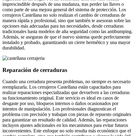
imprescindible después de una mudanza, tras perder las llaves o
como parte de una mejora general del sistema de protección. Los
cerrajeros Castellana no solo realizan el cambio de cerraduras de
manera rápida y profesional, sino que también te asesoran sobre las
opciones más adecuadas para tus necesidades, desde cerraduras
tradicionales hasta modelos de alta seguridad como las antibumping.
Además, se aseguran de que el nuevo sistema quede perfectamente
instalado y probado, garantizando un cierre hermético y una mayor
durabilidad.
Reparación de cerraduras
Cuando una cerradura presenta problemas, no siempre es necesario
reemplazarla. Los cerrajeros Castellana están capacitados para
realizar reparaciones especializadas que devuelven a las cerraduras
su funcionamiento original. Este servicio es ideal en casos de
desgaste por uso, bloqueos internos o daños ocasionados por
intentos de manipulación. Los profesionales diagnostican el
problema con precisión y trabajan con piezas de repuesto originales
para garantizar un resultado de calidad. Además, las reparaciones
incluyen ajustes adicionales en los mecanismos para evitar futuros
inconvenientes. Este enfoque no solo resulta más económico que el