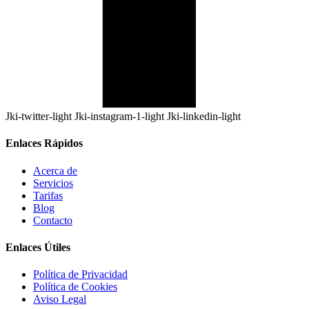
Jki-twitter-light
Jki-instagram-1-light
Jki-linkedin-light
Enlaces Rápidos
Acerca de
Servicios
Tarifas
Blog
Contacto
Enlaces Útiles
Política de Privacidad
Política de Cookies
Aviso Legal